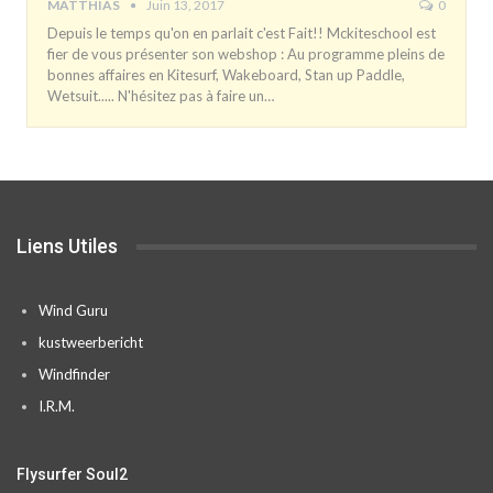
MATTHIAS
Juin 13, 2017
0
Depuis le temps qu'on en parlait c'est Fait!! Mckiteschool est
fier de vous présenter son webshop : Au programme pleins de
bonnes affaires en Kitesurf, Wakeboard, Stan up Paddle,
Wetsuit..... N'hésitez pas à faire un…
Liens Utiles
Wind Guru
kustweerbericht
Windfinder
I.R.M.
Flysurfer Soul2