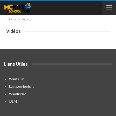
Home
Vidéos
Vidéos
Liens Utiles
Wind Guru
kustweerbericht
Windfinder
I.R.M.