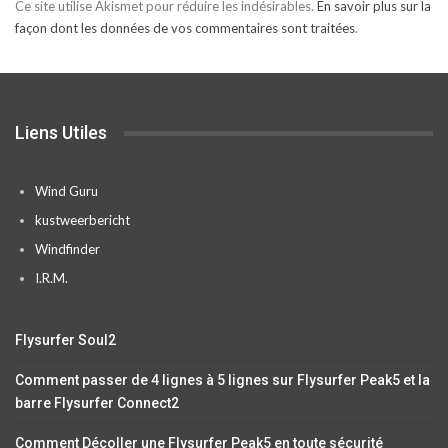
Ce site utilise Akismet pour réduire les indésirables.
En savoir plus sur la
façon dont les données de vos commentaires sont traitées
.
Liens Utiles
Wind Guru
kustweerbericht
Windfinder
I.R.M.
Flysurfer Soul2
Comment passer de 4 lignes à 5 lignes sur Flysurfer Peak5 et la
barre Flysurfer Connect2
Comment Décoller une Flysurfer Peak5 en toute sécurité