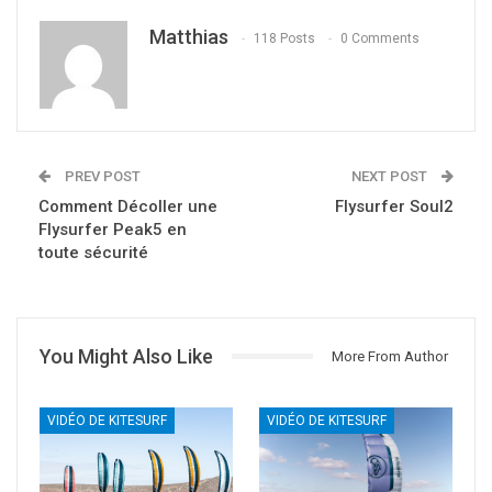
Matthias
118 Posts
0 Comments
PREV POST
NEXT POST
Comment Décoller une
Flysurfer Soul2
Flysurfer Peak5 en
toute sécurité
You Might Also Like
More From Author
VIDÉO DE KITESURF
VIDÉO DE KITESURF