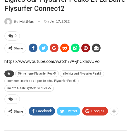
Flysurfer Connect2
On
Jan 17, 2022
By
Matthias
0
Share
https://www.youtube.com/watch?v=-jhCxhsvUVo
5ème ligne Flysurfer Peak5
aile kitesurf Flysurfer Peak5
comment mettre sa ligne de sécu Flysurfer Peak5
mettre b-safe system sur Peak5
0
Share
Facebook
Twitter
Google+