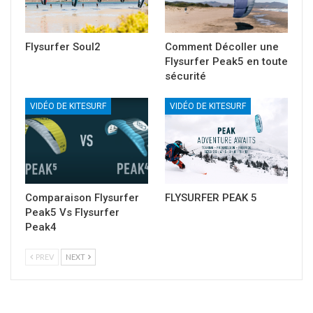
Flysurfer Soul2
Comment Décoller une
Flysurfer Peak5 en toute
sécurité
VIDÉO DE KITESURF
VIDÉO DE KITESURF
Comparaison Flysurfer
FLYSURFER PEAK 5
Peak5 Vs Flysurfer
Peak4
PREV
NEXT