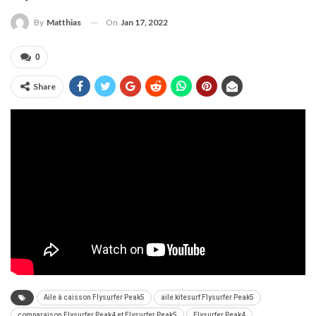
On
Jan 17, 2022
By
Matthias
0
Share
Aile à caisson Flysurfer Peak5
aile kitesurf Flysurfer Peak5
comparaison Flysurfer Peak4 et Flysurfer Peak5
Flysurfer Peak4