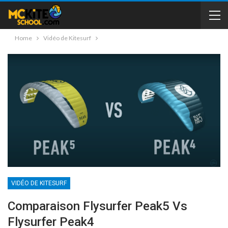
Home
Vidéo de Kitesurf
VIDÉO DE KITESURF
Comparaison Flysurfer Peak5 Vs
Flysurfer Peak4