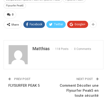
Flysurfer Peak5
0
Share
Facebook
Twitter
Google+
Matthias
118 Posts
0 Comments
PREV POST
NEXT POST
FLYSURFER PEAK 5
Comment Décoller une
Flysurfer Peak5 en
toute sécurité